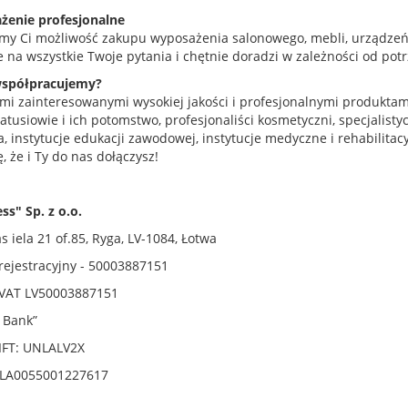
enie profesjonalne
my Ci możliwość zakupu wyposażenia salonowego, mebli, urządzeń
 na wszystkie Twoje pytania i chętnie doradzi w zależności od potr
współpracujemy?
mi zainteresowanymi wysokiej jakości i profesjonalnymi produkta
tusiowie i ich potomstwo, profesjonaliści kosmetyczni, specjalistycz
, instytucje edukacji zawodowej, instytucje medyczne i rehabilitacyj
, że i Ty do nas dołączysz!
ss" Sp. z o.o.
 iela 21 of.85, Ryga, LV-1084, Łotwa
ejestracyjny - 50003887151
VAT LV50003887151
 Bank”
IFT: UNLALV2X
LA0055001227617