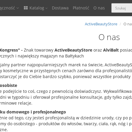
ączność
Katalog
Dostawa
Płatność
O nas
ActiveBeautyStore
O na
O nas
Kongress" -
Znak towarowy
ActiveBeautyStore
oraz
AlviBalt
posiad
cznych i największy magazyn na Bałtykach
icjalny partner najpopularniejszych marek na świecie, ActiveBeauty
y kosmetyczne w przystępnych cenach zarówno dla profesjonalistów
starczyć je do Ciebie bardzo szybko, ponieważ wszystkie produkty 
 osobiste
e podejście to coś, czego z pewnością doświadczysz. Wykwalifikowa
dni w tygodniu i oferował profesjonalne konsultacje, gdy tylko zajd
rminowe relacje.
tku domowego i profesjonalnego
żnie od tego, czy jesteś profesjonalistą w dziedzinie urody, czy p
my do osobistego - produktów do włosów, twarzy, ciała, rąk, nóg i p
zne.