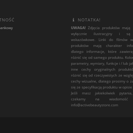
TNOŚĆ
NOTATKA!
bankowy
UWAGA!
Zdjęcia produktów mają 
wyłącznie ilustracyjny i są
wskazówkowe. Linki do filmów w
produktów mają charakter infor
dlatego informacje, które zawier
różnić się od samego produktu. Kolor
parametry, wymiary, funkcje i / lub ja
inne cechy oryginalnych produk
różnić się od rzeczywistych ze wzgl
cechy wizualne, dlatego prosimy o z
się ze specyfikacją produktu w opisie
Jeśli masz jakiekolwiek pytania
czekamy na wiadomość e
info@activebeautystore.com