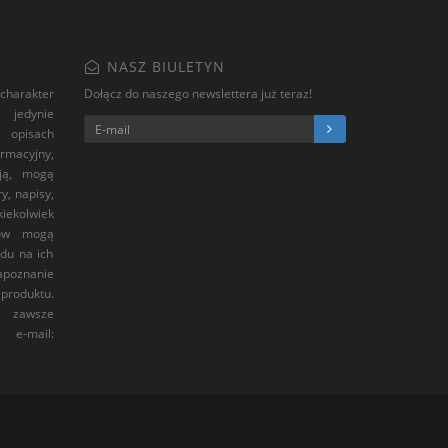
NASZ BIULETYN
charakter
Dołącz do naszego newslettera już teraz!
 jedynie
 opisach
macyjny,
ają, mogą
y, napisy,
kiekolwiek
tów mogą
ędu na ich
apoznanie
 produktu.
, zawsze
-mail: