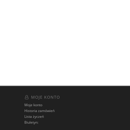
MOJE KONTO
Moje konto
Historia zamówień
Lista życzeń
Biuletyn: