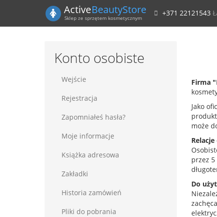
Active
BeautyStore
+371 22121543
Ł
Sklep ze sprzętem kosmetycznym
Konto osobiste
Wejście
Firma "
kosmety
Rejestracja
Jako of
produkt
Zapomniałeś hasła?
może do
Moje informacje
Relacje
Osobist
Książka adresowa
przez 5 
długote
Zakładki
Do uży
Historia zamówień
Niezale
zachęca
Pliki do pobrania
elektryc