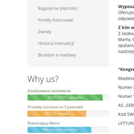
Wyposaż
Regularne płatności
Oferuje
odpowie
Punkty bonusowe
Z kim 
Zwroty
Z osoba
Mamy, ta
Historia transakcji
opalania
nadzieję
Biuletyn e-mailowy
"Kongre
Why us?
Madonas
Numer r
Zrealizowane zamówienia
Numer 
1019 / 1107 zakupów
AS „SEB
Produkty oceniane na 5 gwiazdek
24 / 33 modele
Kod SW
LV71UN
Powracający klienci
78% naszych klientów