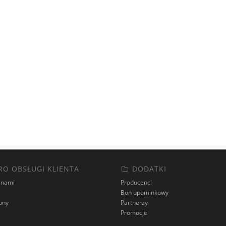
RO OBSŁUGI KLIENTA
DODATKI
 nami
Producenci
Bon upominkowy
ony
Partnerzy
Promocje