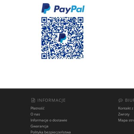
INFORMACJE
BIU
Płatność
Kontakt z
O nas
Zwroty
Informacje o dostawie
Mapa str
Gwarancja
Polityka bezpieczeństwa