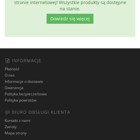
stronie internetowej! Wszystkie produkty są dostępne
na stanie.
Dowiedz się więcej
INFORMACJE
Płatność
O nas
Informacje o dostawie
Gwarancja
Polityka bezpieczeństwa
Polityka powrotów
BIURO OBSŁUGI KLIENTA
Kontakt z nami
Zwroty
Mapa strony