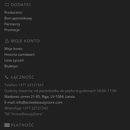
DODATKI
Producenci
Bon upominkowy
Partnerzy
Promocje
MOJE KONTO
Moje konto
Historia zamówień
Lista życzeń
Biuletyn:
ŁĄCZNOŚĆ
Telefon: +371 22121543
Godziny otwarcia: od poniedziałku do piątku w godzinach 10:00–17:00
Madonas street 21-85, Riga, LV-1084, Latvia
E-mail:
info@activebeautystore.com
WhatsApp: +371 22121543
TM "ActiveBeautyStore"
PŁATNOŚĆ